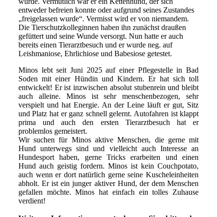
wurde. Vermutlich war er ein Kettenhund, der sich
entweder befreien konnte oder aufgrund seines Zustandes
„freigelassen wurde“. Vermisst wird er von niemandem.
Die Tierschutzkolleginnen haben ihn zunächst draußen
gefüttert und seine Wunde versorgt. Nun hatte er auch
bereits einen Tierarztbesuch und er wurde neg. auf
Leishmaniose, Ehrlichiose und Babesiose getestet.
Minos lebt seit Juni 2025 auf einer Pflegestelle in Bad
Soden mit einer Hündin und Kindern. Er hat sich toll
entwickelt! Er ist inzwischen absolut stubenrein und bleibt
auch alleine. Minos ist sehr menschenbezogen, sehr
verspielt und hat Energie. An der Leine läuft er gut, Sitz
und Platz hat er ganz schnell gelernt. Autofahren ist klappt
prima und auch den ersten Tierarztbesuch hat er
problemlos gemeistert.
Wir suchen für Minos aktive Menschen, die gerne mit
Hund unterwegs sind und vielleicht auch Interesse an
Hundesport haben, gerne Tricks erarbeiten und einen
Hund auch geistig fordern. Minos ist kein Couchpotato,
auch wenn er dort natürlich gerne seine Kuscheleinheiten
abholt. Er ist ein junger aktiver Hund, der dem Menschen
gefallen möchte. Minos hat einfach ein tolles Zuhause
verdient!