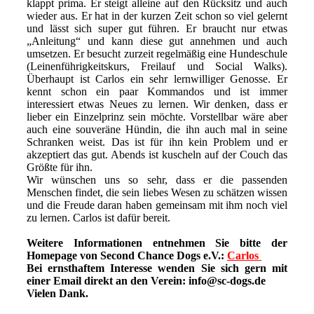
klappt prima. Er steigt alleine auf den Rücksitz und auch
wieder aus. Er hat in der kurzen Zeit schon so viel gelernt
und lässt sich super gut führen. Er braucht nur etwas
„Anleitung“ und kann diese gut annehmen und auch
umsetzen. Er besucht zurzeit regelmäßig eine Hundeschule
(Leinenführigkeitskurs, Freilauf und Social Walks).
Überhaupt ist Carlos ein sehr lernwilliger Genosse. Er
kennt schon ein paar Kommandos und ist immer
interessiert etwas Neues zu lernen. Wir denken, dass er
lieber ein Einzelprinz sein möchte. Vorstellbar wäre aber
auch eine souveräne Hündin, die ihn auch mal in seine
Schranken weist. Das ist für ihn kein Problem und er
akzeptiert das gut. Abends ist kuscheln auf der Couch das
Größte für ihn.
Wir wünschen uns so sehr, dass er die passenden
Menschen findet, die sein liebes Wesen zu schätzen wissen
und die Freude daran haben gemeinsam mit ihm noch viel
zu lernen. Carlos ist dafür bereit.
Weitere Informationen entnehmen Sie bitte der
Homepage von Second Chance Dogs e.V.:
Carlos
Bei ernsthaftem Interesse wenden Sie sich gern mit
einer Email direkt an den Verein: info@sc-dogs.de
Vielen Dank.