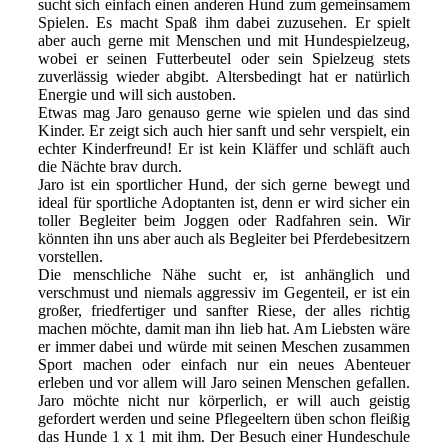
sucht sich einfach einen anderen Hund zum gemeinsamem
Spielen. Es macht Spaß ihm dabei zuzusehen. Er spielt
aber auch gerne mit Menschen und mit Hundespielzeug,
wobei er seinen Futterbeutel oder sein Spielzeug stets
zuverlässig wieder abgibt. Altersbedingt hat er natürlich
Energie und will sich austoben.
Etwas mag Jaro genauso gerne wie spielen und das sind
Kinder. Er zeigt sich auch hier sanft und sehr verspielt, ein
echter Kinderfreund! Er ist kein Kläffer und schläft auch
die Nächte brav durch.
Jaro ist ein sportlicher Hund, der sich gerne bewegt und
ideal für sportliche Adoptanten ist, denn er wird sicher ein
toller Begleiter beim Joggen oder Radfahren sein. Wir
könnten ihn uns aber auch als Begleiter bei Pferdebesitzern
vorstellen.
Die menschliche Nähe sucht er, ist anhänglich und
verschmust und niemals aggressiv im Gegenteil, er ist ein
großer, friedfertiger und sanfter Riese, der alles richtig
machen möchte, damit man ihn lieb hat. Am Liebsten wäre
er immer dabei und würde mit seinen Meschen zusammen
Sport machen oder einfach nur ein neues Abenteuer
erleben und vor allem will Jaro seinen Menschen gefallen.
Jaro möchte nicht nur körperlich, er will auch geistig
gefordert werden und seine Pflegeeltern üben schon fleißig
das Hunde 1 x 1 mit ihm. Der Besuch einer Hundeschule