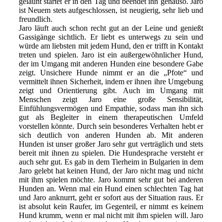
gelaunt startet er in den Tag und beendet ihn genauso. Jaro
ist Neuem stets aufgeschlossen, ist neugierig, sehr lieb und
freundlich.
Jaro läuft auch schon recht gut an der Leine und genießt
Gassigänge sichtlich. Er liebt es unterwegs zu sein und
würde am liebsten mit jedem Hund, den er trifft in Kontakt
treten und spielen. Jaro ist ein außergewöhnlicher Hund,
der im Umgang mit anderen Hunden eine besondere Gabe
zeigt. Unsichere Hunde nimmt er an die „Pfote“ und
vermittelt ihnen Sicherheit, indem er ihnen ihre Umgebung
zeigt und Orientierung gibt. Auch im Umgang mit
Menschen zeigt Jaro eine große Sensibilität,
Einfühlungsvermögen und Empathie, sodass man ihn sich
gut als Begleiter in einem therapeutischen Umfeld
vorstellen könnte. Durch sein besonderes Verhalten hebt er
sich deutlich von anderen Hunden ab. Mit anderen
Hunden ist unser großer Jaro sehr gut verträglich und stets
bereit mit ihnen zu spielen. Die Hundesprache versteht er
auch sehr gut. Es gab in dem Tierheim in Bulgarien in dem
Jaro gelebt hat keinen Hund, der Jaro nicht mag und nicht
mit ihm spielen möchte. Jaro kommt sehr gut bei anderen
Hunden an. Wenn mal ein Hund einen schlechten Tag hat
und Jaro anknurrt, geht er sofort aus der Situation raus. Er
ist absolut kein Raufer, im Gegenteil, er nimmt es keinem
Hund krumm, wenn er mal nicht mit ihm spielen will. Jaro