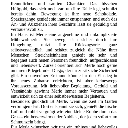
freundlichen und sanften Charakter. Das bisschen
Hüftgold, dass sich noch zart um ihre Taille legt, schmilzt
bereits dahin. Bewegung ist ihre neue Schokolade.
Spaziergänge genießt sie immer entspannter, und auch das
An- und Ausziehen ihres Geschirrs lässt sie geduldig und
vertrauensvoll zu.
Im Haus ist Merle eine angenehme und unkomplizierte
Mitbewohnerin. Sie bewegt sich sicher durch ihre
Umgebung, nutzt ihre Rückzugsorte ganz
selbstverständlich und schätzt zugleich die Nähe ihrer
Menschen. Streicheleinheiten genießt sie sehr und
begegnet auch neuen Personen freundlich, aufgeschlossen
und liebenswert. Zurzeit orientiert sich Merle noch gerne
an ihrem Pflegebruder Diego, der ihr zusätzliche Sicherheit
gibt. Ein souveräner Ersthund könnte ihr den Einstieg in
ihr neues Zuhause erleichtern, ist aber keineswegs
Voraussetzung. Mit liebevoller Begleitung, Geduld und
Verständnis gewinnt Merle immer mehr Vertrauen und
entwickelt sich zu einer selbstbewussten Begleiterin.
Besonders glücklich ist Merle, wenn sie Zeit im Garten
verbringen darf. Dort entspannt sie sich, genießt die frische
Luft und robbt vergnügt wie eine kleine Robbe durch das
Gras – ein herzerwärmender Anblick, der jeden sofort zum
Schmunzeln bringt.
Für Merle wünschen wir uns ein ruhiges und liebevolles