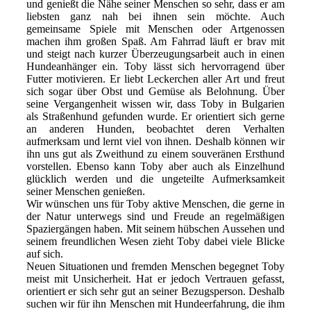
und genießt die Nähe seiner Menschen so sehr, dass er am
liebsten ganz nah bei ihnen sein möchte. Auch
gemeinsame Spiele mit Menschen oder Artgenossen
machen ihm großen Spaß. Am Fahrrad läuft er brav mit
und steigt nach kurzer Überzeugungsarbeit auch in einen
Hundeanhänger ein. Toby lässt sich hervorragend über
Futter motivieren. Er liebt Leckerchen aller Art und freut
sich sogar über Obst und Gemüse als Belohnung. Über
seine Vergangenheit wissen wir, dass Toby in Bulgarien
als Straßenhund gefunden wurde. Er orientiert sich gerne
an anderen Hunden, beobachtet deren Verhalten
aufmerksam und lernt viel von ihnen. Deshalb können wir
ihn uns gut als Zweithund zu einem souveränen Ersthund
vorstellen. Ebenso kann Toby aber auch als Einzelhund
glücklich werden und die ungeteilte Aufmerksamkeit
seiner Menschen genießen.
Wir wünschen uns für Toby aktive Menschen, die gerne in
der Natur unterwegs sind und Freude an regelmäßigen
Spaziergängen haben. Mit seinem hübschen Aussehen und
seinem freundlichen Wesen zieht Toby dabei viele Blicke
auf sich.
Neuen Situationen und fremden Menschen begegnet Toby
meist mit Unsicherheit. Hat er jedoch Vertrauen gefasst,
orientiert er sich sehr gut an seiner Bezugsperson. Deshalb
suchen wir für ihn Menschen mit Hundeerfahrung, die ihm