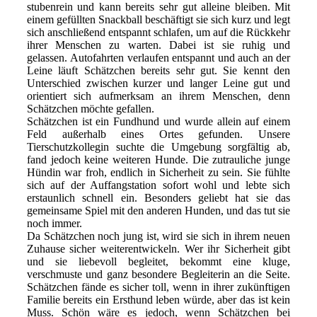
stubenrein und kann bereits sehr gut alleine bleiben. Mit
einem gefüllten Snackball beschäftigt sie sich kurz und legt
sich anschließend entspannt schlafen, um auf die Rückkehr
ihrer Menschen zu warten. Dabei ist sie ruhig und
gelassen. Autofahrten verlaufen entspannt und auch an der
Leine läuft Schätzchen bereits sehr gut. Sie kennt den
Unterschied zwischen kurzer und langer Leine gut und
orientiert sich aufmerksam an ihrem Menschen, denn
Schätzchen möchte gefallen.
Schätzchen ist ein Fundhund und wurde allein auf einem
Feld außerhalb eines Ortes gefunden. Unsere
Tierschutzkollegin suchte die Umgebung sorgfältig ab,
fand jedoch keine weiteren Hunde. Die zutrauliche junge
Hündin war froh, endlich in Sicherheit zu sein. Sie fühlte
sich auf der Auffangstation sofort wohl und lebte sich
erstaunlich schnell ein. Besonders geliebt hat sie das
gemeinsame Spiel mit den anderen Hunden, und das tut sie
noch immer.
Da Schätzchen noch jung ist, wird sie sich in ihrem neuen
Zuhause sicher weiterentwickeln. Wer ihr Sicherheit gibt
und sie liebevoll begleitet, bekommt eine kluge,
verschmuste und ganz besondere Begleiterin an die Seite.
Schätzchen fände es sicher toll, wenn in ihrer zukünftigen
Familie bereits ein Ersthund leben würde, aber das ist kein
Muss. Schön wäre es jedoch, wenn Schätzchen bei