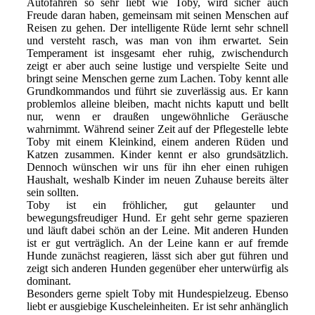
Autofahren so sehr liebt wie Toby, wird sicher auch
Freude daran haben, gemeinsam mit seinen Menschen auf
Reisen zu gehen. Der intelligente Rüde lernt sehr schnell
und versteht rasch, was man von ihm erwartet. Sein
Temperament ist insgesamt eher ruhig, zwischendurch
zeigt er aber auch seine lustige und verspielte Seite und
bringt seine Menschen gerne zum Lachen. Toby kennt alle
Grundkommandos und führt sie zuverlässig aus. Er kann
problemlos alleine bleiben, macht nichts kaputt und bellt
nur, wenn er draußen ungewöhnliche Geräusche
wahrnimmt. Während seiner Zeit auf der Pflegestelle lebte
Toby mit einem Kleinkind, einem anderen Rüden und
Katzen zusammen. Kinder kennt er also grundsätzlich.
Dennoch wünschen wir uns für ihn eher einen ruhigen
Haushalt, weshalb Kinder im neuen Zuhause bereits älter
sein sollten.
Toby ist ein fröhlicher, gut gelaunter und
bewegungsfreudiger Hund. Er geht sehr gerne spazieren
und läuft dabei schön an der Leine. Mit anderen Hunden
ist er gut verträglich. An der Leine kann er auf fremde
Hunde zunächst reagieren, lässt sich aber gut führen und
zeigt sich anderen Hunden gegenüber eher unterwürfig als
dominant.
Besonders gerne spielt Toby mit Hundespielzeug. Ebenso
liebt er ausgiebige Kuscheleinheiten. Er ist sehr anhänglich