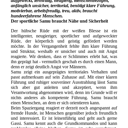
aufgeweckt, lernwillig, neugierig, menschenbezogen,
anfänglich unsicher, territorial, benötigt klare Führung,
motivierbar, arbeitsfreudig, treu, aktiv, braucht
hundeerfahrene Menschen.
Der sportliche Samu braucht Nähe und Sicherheit
Der hübsche Rüde mit der weißen Blesse ist ein
intelligenter, neugieriger, sportlicher und aufgeweckter
Rüde, der körperlich und geistig gefördert werden
möchte. In der Vergangenheit fehlte ihm klare Führung
und Struktur, weshalb er unsicher und auch mit Angst
reagierte. Wir denken, dass er Schlimmes erlebt hat, was
ihn geprägt hat - vermutlich geschah es durch einen Mann,
denn er zeigt deutlich Angst vor Männern.
Samu zeigt ein ausgeprägtes territoriales Verhalten und
passt aufmerksam auf sein Zuhause auf. Mit einer klaren
Führung und ruhiger souveräner Ausstrahlung lässt Samu
sich aber gut anleiten und akzeptiert, wenn ihm
Verantwortung abgenommen wird, denn im Grunde will er
nichts anderes als kompetente Führung. Samu braucht
einen Menschen, an dem er sich orientieren kann.
Beim Spaziergang reagiert er derzeit noch angespannt auf
fremde Hunde, ist Menschen gegenüber jedoch freundlich
und interessiert. Er ist leinenführig und geht auch gerne
Gassi. Samu kennt auch die Grundkommandos und kann