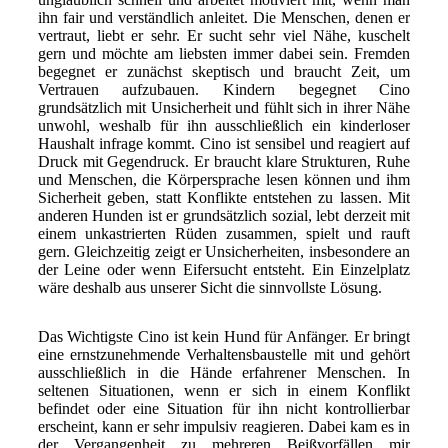
ihn fair und verständlich anleitet. Die Menschen, denen er
vertraut, liebt er sehr. Er sucht sehr viel Nähe, kuschelt
gern und möchte am liebsten immer dabei sein. Fremden
begegnet er zunächst skeptisch und braucht Zeit, um
Vertrauen aufzubauen. Kindern begegnet Cino
grundsätzlich mit Unsicherheit und fühlt sich in ihrer Nähe
unwohl, weshalb für ihn ausschließlich ein kinderloser
Haushalt infrage kommt. Cino ist sensibel und reagiert auf
Druck mit Gegendruck. Er braucht klare Strukturen, Ruhe
und Menschen, die Körpersprache lesen können und ihm
Sicherheit geben, statt Konflikte entstehen zu lassen. Mit
anderen Hunden ist er grundsätzlich sozial, lebt derzeit mit
einem unkastrierten Rüden zusammen, spielt und rauft
gern. Gleichzeitig zeigt er Unsicherheiten, insbesondere an
der Leine oder wenn Eifersucht entsteht. Ein Einzelplatz
wäre deshalb aus unserer Sicht die sinnvollste Lösung.
Das Wichtigste Cino ist kein Hund für Anfänger. Er bringt
eine ernstzunehmende Verhaltensbaustelle mit und gehört
ausschließlich in die Hände erfahrener Menschen. In
seltenen Situationen, wenn er sich in einem Konflikt
befindet oder eine Situation für ihn nicht kontrollierbar
erscheint, kann er sehr impulsiv reagieren. Dabei kam es in
der Vergangenheit zu mehreren Beißvorfällen mir