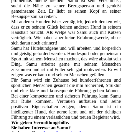
problemlos alleine bleiben. Samu ist sehr verschmust,
sucht die Nähe zu seiner Bezugsperson und genießt
gemeinsame Zeit. Er liebt es seinen Kopf an seiner
Bezugsperson zu reiben.
Mit anderen Hunden ist er verträglich, jedoch denken wir,
dass er zu seinem Glück keinen anderen Hund in seinem
Haushalt braucht. Als Welpe war Samu auch mit Katzen
verträglich. Wir haben aber keine Erfahrungswerte, ob er
sich daran noch erinnert!
Samu hat Hütehundgene und will arbeiten und körperlich
und geistig gefordert werden. Hundesport oder gemeinsam
Sport mit seinem Menschen machen, das wäre absolut sein
Ding. Samu arbeitet gerne mit seinem Menschen
zusammen und ist mit Futter sehr gut motivierbar. Er will
zeigen was er kann und seinen Menschen gefallen.
Für Samu wird ein Zuhause bei hundeerfahrenen und
sportlichen Menschen gesucht die ihm Sicherheit, Struktur
und eine klare und konsequente Führung geben können.
Bei einer kompetenten und sicheren Führung kann Samu
zur Ruhe kommen, Vertrauen aufbauen und seine
positiven Eigenschaften zeigen, denn Samu ist ein
intelligenter Hund, der gerne lernt und mit der richtigen
Führung zu einem verlässlichen und treuen Begleiter wird.
Wir geben Vermittlungshilfe.
Sie haben Interesse an Samu?