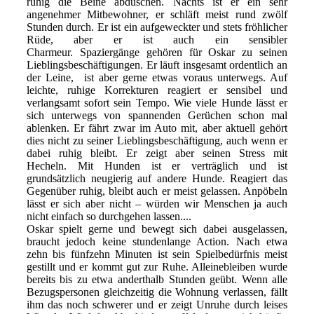
ruhig die Beine abduschen. Nachts ist er ein sehr
angenehmer Mitbewohner, er schläft meist rund zwölf
Stunden durch. Er ist ein aufgeweckter und stets fröhlicher
Rüde, aber er ist auch ein sensibler
Charmeur. Spaziergänge gehören für Oskar zu seinen
Lieblingsbeschäftigungen. Er läuft insgesamt ordentlich an
der Leine, ist aber gerne etwas voraus unterwegs. Auf
leichte, ruhige Korrekturen reagiert er sensibel und
verlangsamt sofort sein Tempo. Wie viele Hunde lässt er
sich unterwegs von spannenden Gerüchen schon mal
ablenken. Er fährt zwar im Auto mit, aber aktuell gehört
dies nicht zu seiner Lieblingsbeschäftigung, auch wenn er
dabei ruhig bleibt. Er zeigt aber seinen Stress mit
Hecheln. Mit Hunden ist er verträglich und ist
grundsätzlich neugierig auf andere Hunde. Reagiert das
Gegenüber ruhig, bleibt auch er meist gelassen. Anpöbeln
lässt er sich aber nicht – würden wir Menschen ja auch
nicht einfach so durchgehen lassen....
Oskar spielt gerne und bewegt sich dabei ausgelassen,
braucht jedoch keine stundenlange Action. Nach etwa
zehn bis fünfzehn Minuten ist sein Spielbedürfnis meist
gestillt und er kommt gut zur Ruhe. Alleinebleiben wurde
bereits bis zu etwa anderthalb Stunden geübt. Wenn alle
Bezugspersonen gleichzeitig die Wohnung verlassen, fällt
ihm das noch schwerer und er zeigt Unruhe durch leises